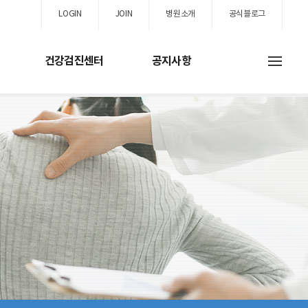
LOGIN
JOIN
병원소개
공식블로그
건강검진센터
공지사항
스
진센터
고객지원
진
공지사항
내시경
병원행사
계검진
사회복지실
검사
유익한정보