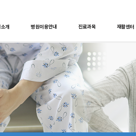
원소개
병원이용안내
진료과목
재활센터
터
전
회복지실
비급여항목안내
근골격계검진
도수치료센터
의료진소개
유익한정보
근전도검사
층별안내
언어치료센터
오시는길
소아치료센터
간호간병통합서비
진료과목
재활센터
건강검
재활의학과
운동재활센터
건강검
내과
작업재활센터
위/대장
도수치료센터
근골격
언어치료센터
근전도
소아치료센터