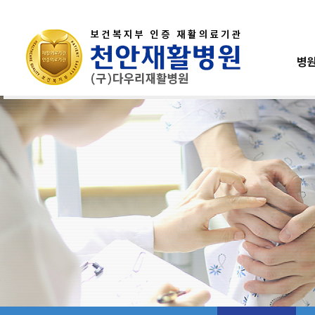
병
인사말
진료안내
재활의학과
운동재활센터
건강검진
공지사항
연혁
입퇴원안내
위/대장내시경
병원행사
내과
작업재활센
미션과비
사
병원소개
병원이용안내
진료과목
재활센터
건강검진센터
홍보실
병원소개
병원이용안내
인사말
진료안내
연혁
입퇴원안내
미션과비전
비급여항목안내
의료진소개
층별안내
오시는길
간호간병통합서비스